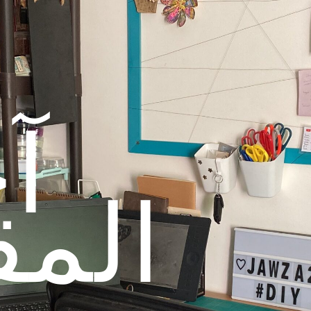
آ
المق