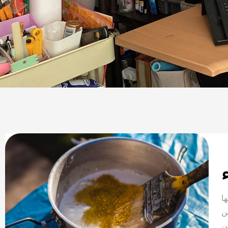
ء
ا
ن