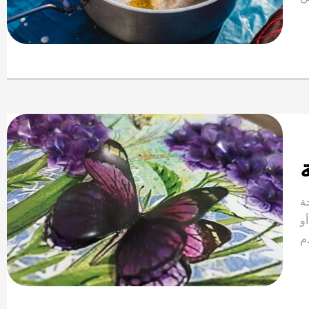
ة
ة
أو