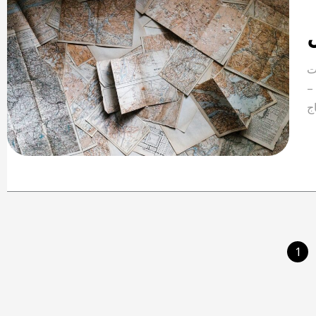
ت
–
1